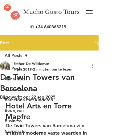
Mucho Gusto Tours
✆
+34 640368219
Post
All Posts
Esther De Wildeman
All Posts
7 jan 2019
2 minuten om te lezen
De Twin Towers van
Aanraders
Barcelona
Accommodaties
Bijgewerkt op:
22 sep 2025
Barcelona met kinderen
Hotel Arts en Torre 
Bedrijven
Mapfre
Business
De 
Twin Towers van Barcelona
 zijn 
Corporate
intussen moderne vaste waarden in 