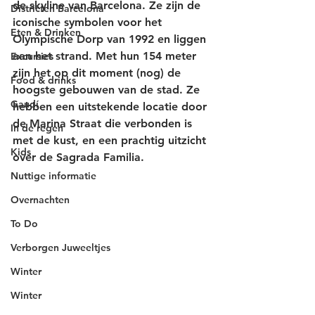
de skyline van Barcelona. Ze zijn de 
Districten Barcelona
iconische symbolen voor het 
Eten & Drinken
Olympische Dorp van 1992 en liggen 
aan het strand. Met hun 154 meter 
Excursies
zijn het op dit moment (nog) de 
Food & drinks
hoogste gebouwen van de stad. Ze 
Gaudí
hebben een uitstekende locatie door 
de Marina Straat die verbonden is 
In de regen
met de kust, en een prachtig uitzicht 
Kids
over de Sagrada Familia.
Nuttige informatie
Overnachten
To Do
Verborgen Juweeltjes
Winter
Winter