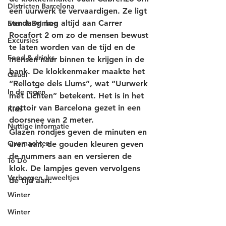
Districten Barcelona
een 
uurwerk
 te vervaardigen. Ze ligt 
vandaag nog altijd aan Carrer 
Eten & Drinken
Rocafort 2 om zo de mensen bewust 
Excursies
te laten worden van de tijd en de 
Food & drinks
mensen naar binnen te krijgen in de 
bank. De klokkenmaker maakte het 
Gaudí
“Rellotge dels Llums”,
 wat “
Uurwerk 
In de regen
met Lichten
” betekent. Het is in het 
trottoir van Barcelona gezet in een 
Kids
doorsnee van 2 meter.
Nuttige informatie
Glazen rondjes geven de minuten en 
Overnachten
uren aan, de gouden kleuren geven 
de nummers aan en versieren de 
To Do
klok. De lampjes geven vervolgens 
Verborgen Juweeltjes
de tijd aan.
Winter
Winter