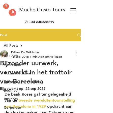
Mucho Gusto Tours
✆
+34 640368219
Post
All Posts
Esther De Wildeman
All Posts
12 sep 2018
1 minuten om te lezen
Bijzonder uurwerk,
Aanraders
verwerkt in het trottoir
Accommodaties
van Barcelona
Barcelona met kinderen
Bijgewerkt op:
22 sep 2025
Bedrijven
De bank 
Rosés
 gaf ter gelegenheid 
Business
van de 
tweede wereldtentoonstelling 
van Barcelona in 1929
 opdracht aan 
Corporate
de klokkenmaker Juan Cabrerizo om 