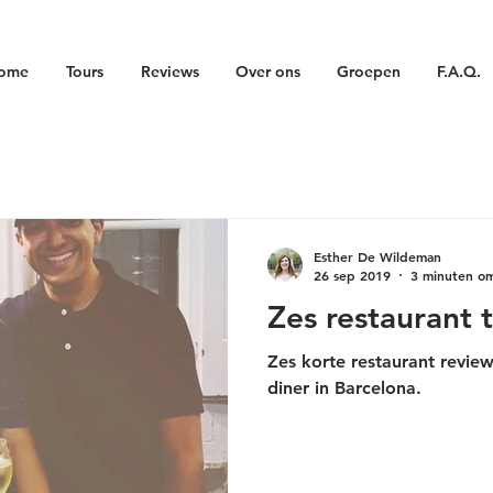
ome
Tours
Reviews
Over ons
Groepen
F.A.Q.
Esther De Wildeman
26 sep 2019
3 minuten om
Zes restaurant 
Zes korte restaurant review
diner in Barcelona.