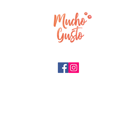
Snel naar:
Home
Tours
Reviews
Over ons
Social media:
Bedrijven
F.A.Q.
Blog
Privacy policy
Meest geboekt:
E-bike Tour Barcelona
Fietstour Barcelona
Wandeltour Barcelona