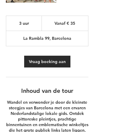
Vanaf
€
3 uur
3
Vanaf € 35
35
u
u
La Rambla 99, Barcelona
r
Vraag boeking aan
Inhoud van de tour
Wandel en verwonder je door de kleinste
steegjes van Barcelona met een ervaren
Nederlandstalige lokale gids. Ontdek
pittoreske pleintjes, prachtige
binnentuinen en emblematische winkeltjes
die het grote publiek links laten liggen.