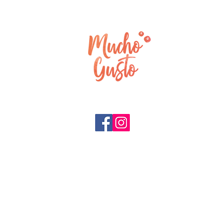
Snel naar:
Home
Tours
Reviews
Over ons
Social media:
Bedrijven
F.A.Q.
Blog
Privacy policy
Meest geboekt:
E-bike Tour Barcelona
Fietstour Barcelona
Wandeltour Barcelona